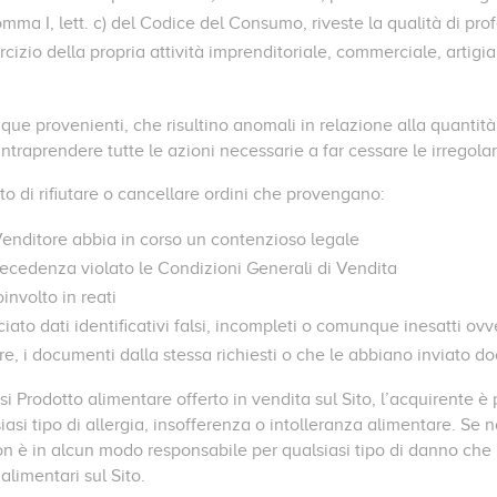
comma I, lett. c) del Codice del Consumo, riveste la qualità di prof
rcizio della propria attività imprenditoriale, commerciale, artig
que provenienti, che risultino anomali in relazione alla quantità 
i intraprendere tutte le azioni necessarie a far cessare le irregolar
ritto di rifiutare o cancellare ordini che provengano:
 Venditore abbia in corso un contenzioso legale
recedenza violato le Condizioni Generali di Vendita
involto in reati
ciato dati identificativi falsi, incompleti o comunque inesatti o
, i documenti dalla stessa richiesti o che le abbiano inviato do
si Prodotto alimentare offerto in vendita sul Sito, l’acquirente 
iasi tipo di allergia, insofferenza o intolleranza alimentare. Se 
n è in alcun modo responsabile per qualsiasi tipo di danno che 
 alimentari sul Sito.