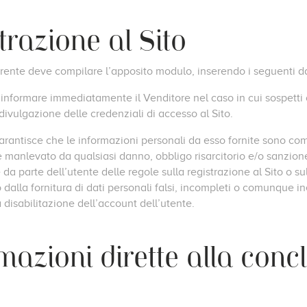
strazione al Sito
quirente deve compilare l’apposito modulo, inserendo i seguenti da
 informare immediatamente il Venditore nel caso in cui sospett
divulgazione delle credenziali di accesso al Sito.
 garantisce che le informazioni personali da esso fornite sono co
e manlevato da qualsiasi danno, obbligo risarcitorio e/o sanzione
da parte dell’utente delle regole sulla registrazione al Sito o s
 dalla fornitura di dati personali falsi, incompleti o comunque ine
 disabilitazione dell’account dell’utente.
rmazioni dirette alla conc