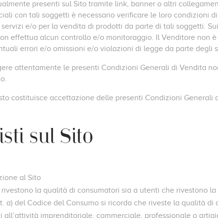
lmente presenti sul Sito tramite link, banner o altri collegament
ali con tali soggetti è necessario verificare le loro condizioni di
servizi e/o per la vendita di prodotti da parte di tali soggetti. Su
non effettua alcun controllo e/o monitoraggio. Il Venditore non è
ntuali errori e/o omissioni e/o violazioni di legge da parte degli s
gere attentamente le presenti Condizioni Generali di Vendita non
to.
uisto costituisce accettazione delle presenti Condizioni Generali 
sti sul Sito
zione al Sito
 rivestono la qualità di consumatori sia a utenti che rivestono la q
ett. a) del Codice del Consumo si ricorda che riveste la qualità d
i all’attività imprenditoriale, commerciale, professionale o arti