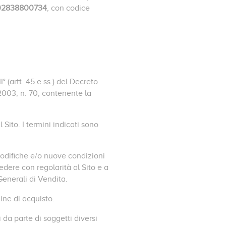
02838800734
, con codice
° (artt. 45 e ss.) del Decreto
 2003, n. 70, contenente la
Sito. I termini indicati sono
odifiche e/o nuove condizioni
edere con regolarità al Sito e a
Generali di Vendita.
ine di acquisto.
 da parte di soggetti diversi