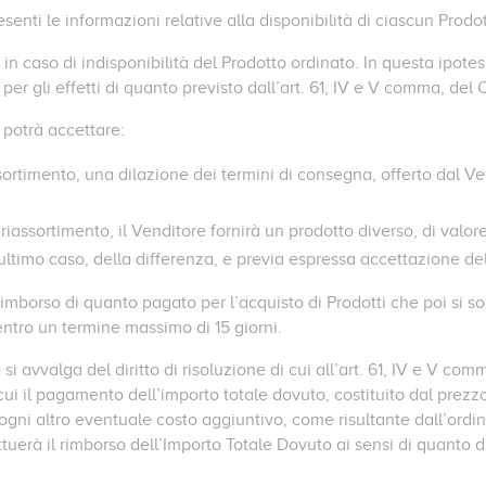
esenti le informazioni relative alla disponibilità di ciascun Prodo
in caso di indisponibilità del Prodotto ordinato. In questa ipotesi 
e per gli effetti di quanto previsto dall’art. 61, IV e V comma, d
 potrà accettare:
ssortimento, una dilazione dei termini di consegna, offerto dal V
riassortimento, il Venditore fornirà un prodotto diverso, di valor
ltimo caso, della differenza, e previa espressa accettazione del
imborso di quanto pagato per l’acquisto di Prodotti che poi si sono
entro un termine massimo di 15 giorni.
 si avvalga del diritto di risoluzione di cui all’art. 61, IV e V c
 cui il pagamento dell’importo totale dovuto, costituito dal prezz
ogni altro eventuale costo aggiuntivo, come risultante dall’ordin
ttuerà il rimborso dell’Importo Totale Dovuto ai sensi di quanto d