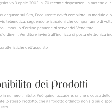
islativo 9 aprile 2003, n. 70 recante disposizioni in materia di c
di acquisto sul Sito, l’acquirente dovrà compilare un modulo d’o
 via telematica, seguendo le istruzioni che compariranno di volta 
do il modulo d’ordine perviene al server del Venditore
d’ordine, il Venditore invierà all’indirizzo di posta elettronica i
caratteristiche dell’acquisto
onibilità dei Prodotti
sono in numero limitato. Può quindi accadere, anche a causa della 
lo stesso Prodotto, che il Prodotto ordinato non sia più dispo
uisto.