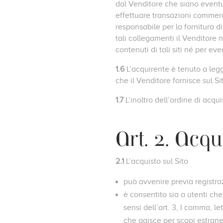
dal Venditore che siano eventua
effettuare transazioni commerci
responsabile per la fornitura di 
tali collegamenti il Venditore 
contenuti di tali siti né per eve
1.6
L’acquirente è tenuto a leg
che il Venditore fornisce sul Si
1.7
L’inoltro dell’ordine di acq
Art. 2. Acqui
2.1
L’acquisto sul Sito
può avvenire previa registra
è consentito sia a utenti che
sensi dell’art. 3, I comma, l
che agisce per scopi estrane