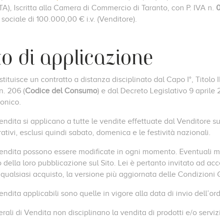
A), Iscritta alla Camera di Commercio di Taranto, con P. IVA n.
e sociale di 100.000,00 € i.v. (Venditore).
to di applicazione
tituisce un contratto a distanza disciplinato dal Capo I°, Titolo III
n. 206 (
Codice del Consumo
) e dal Decreto Legislativo 9 aprile
ronico.
ndita si applicano a tutte le vendite effettuate dal Venditore sul 
ativi, esclusi quindi sabato, domenica e le festività nazionali.
Vendita possono essere modificate in ogni momento. Eventuali m
ella loro pubblicazione sul Sito. Lei è pertanto invitato ad acc
 qualsiasi acquisto, la versione più aggiornata delle Condizioni 
ndita applicabili sono quelle in vigore alla data di invio dell’ord
ali di Vendita non disciplinano la vendita di prodotti e/o servizi