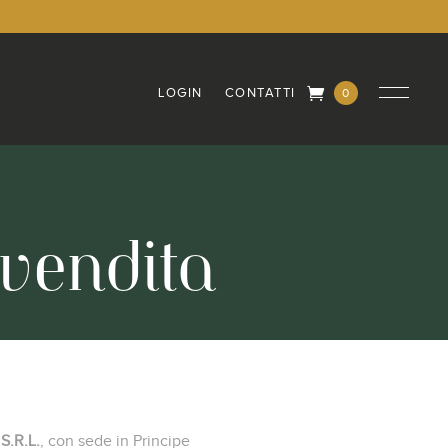
LOGIN
CONTATTI
0
Elementi
 vendita
S.R.L.
, con sede in Principe