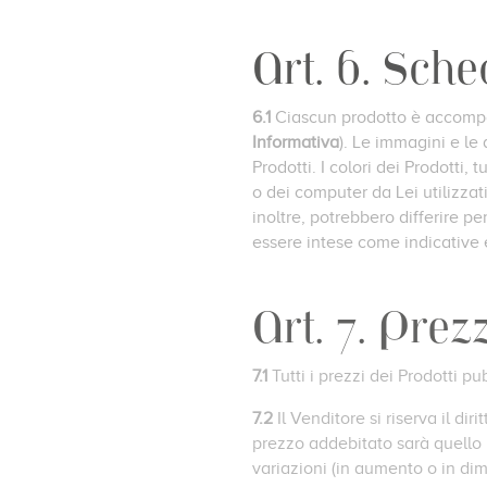
Art. 6. Sch
6.1
Ciascun prodotto è accompag
Informativa
). Le immagini e le
Prodotti. I colori dei Prodotti, 
o dei computer da Lei utilizzat
inoltre, potrebbero differire p
essere intese come indicative e
Art. 7. Prezz
7.1
Tutti i prezzi dei Prodotti p
7.2
Il Venditore si riserva il d
prezzo addebitato sarà quello i
variazioni (in aumento o in dim