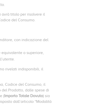
tto.
avrà titolo per risolvere il
el Codice del Consumo.
enditore, con indicazione del
e equivalente o superiore,
l’utente.
 rivelati indisponibili, il
omma, Codice del Consumo, il
o del Prodotto, dalle spese di
e (
Importo Totale Dovuto
) sia
isposto dall’articolo “Modalità