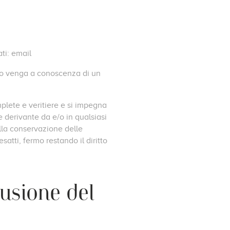
ti: email
i o venga a conoscenza di un
mplete e veritiere e si impegna
 derivante da e/o in qualsiasi
ulla conservazione delle
satti, fermo restando il diritto
lusione del