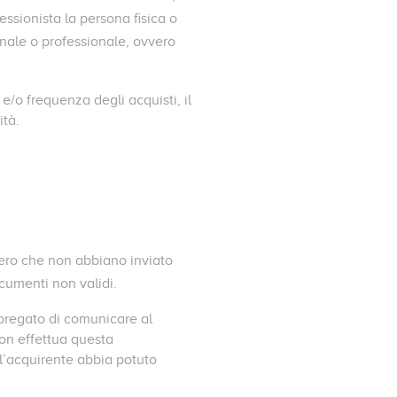
essionista la persona fisica o
ianale o professionale, ovvero
e/o frequenza degli acquisti, il
ità.
vvero che non abbiano inviato
cumenti non validi.
è pregato di comunicare al
non effettua questa
l’acquirente abbia potuto