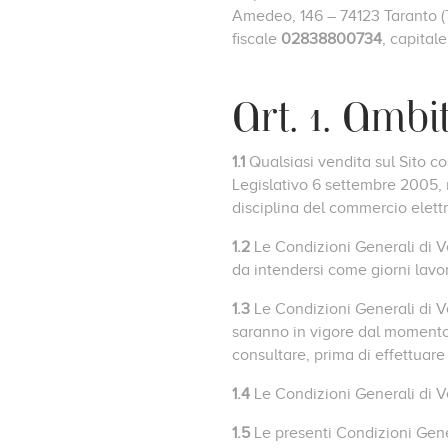
Amedeo, 146 – 74123 Taranto (T
fiscale
02838800734
, capital
Art. 1. Ambi
1.1
Qualsiasi vendita sul Sito cos
Legislativo 6 settembre 2005, 
disciplina del commercio elett
1.2
Le Condizioni Generali di Ve
da intendersi come giorni lavor
1.3
Le Condizioni Generali di 
saranno in vigore dal momento d
consultare, prima di effettuare
1.4
Le Condizioni Generali di Ve
1.5
Le presenti Condizioni Gener