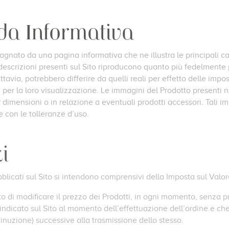
eda Informativa
nato da una pagina informativa che ne illustra le principali car
 descrizioni presenti sul Sito riproducono quanto più fedelmente p
tuttavia, potrebbero differire da quelli reali per effetto delle impo
i per la loro visualizzazione. Le immagini del Prodotto presenti 
er dimensioni o in relazione a eventuali prodotti accessori. Tali
 con le tolleranze d’uso.
i
ubblicati sul Sito si intendono comprensivi della Imposta sul Valo
iritto di modificare il prezzo dei Prodotti, in ogni momento, senza 
ndicato sul Sito al momento dell’effettuazione dell’ordine e che
inuzione) successive alla trasmissione dello stesso.