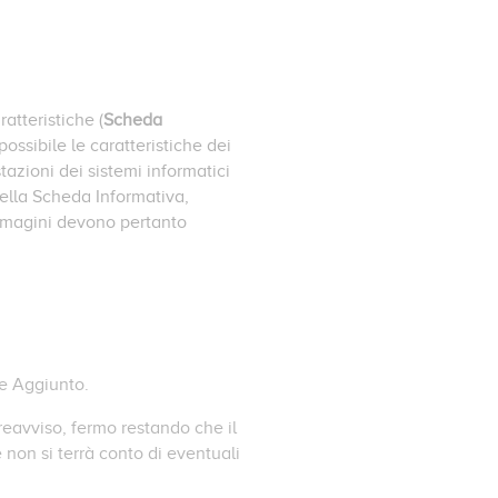
atteristiche (
Scheda
ossibile le caratteristiche dei
stazioni dei sistemi informatici
nella Scheda Informativa,
 immagini devono pertanto
re Aggiunto.
preavviso, fermo restando che il
 non si terrà conto di eventuali