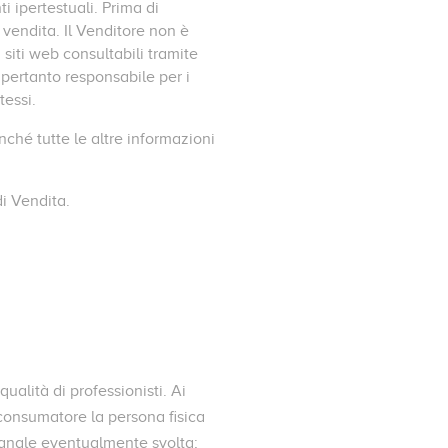
i ipertestuali. Prima di
 vendita. Il Venditore non è
i siti web consultabili tramite
 pertanto responsabile per i
tessi.
ché tutte le altre informazioni
di Vendita.
ualità di professionisti. Ai
i consumatore la persona fisica
gianale eventualmente svolta;