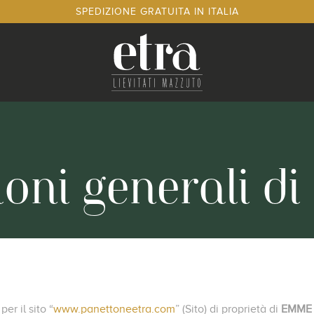
SPEDIZIONE GRATUITA IN ITALIA
oni generali di
er il sito “
www.panettoneetra.com
” (Sito) di proprietà di
EMME 