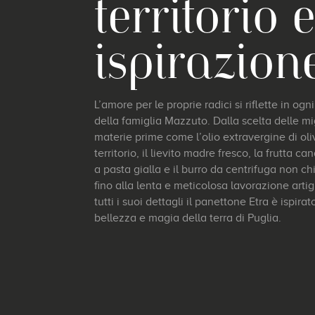
territorio 
ispirazion
L’amore per le proprie radici si riflette in og
della famiglia Mazzuto. Dalla scelta delle mig
materie prime come l’olio extravergine di oliva
territorio, il lievito madre fresco, la frutta ca
a pasta gialla e il burro da centrifuga non chi
fino alla lenta e meticolosa lavorazione artig
tutti i suoi dettagli il panettone Etra è ispirato
bellezza e magia della terra di Puglia.