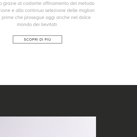
to grazie al costante affinamento del metodo
zione e alla continua selezione delle migliori
 prime che prosegue oggi anche nel dolce
mondo dei lievitati.
SCOPRI DI PIÙ