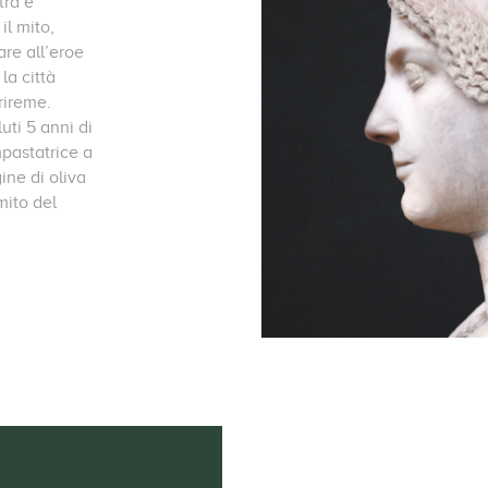
tra è
il mito,
are all’eroe
la città
rireme.
ti 5 anni di
mpastatrice a
ine di oliva
mito del