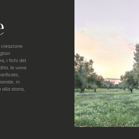
e
e
ni creazione
liori
, i fichi del
ndita, le uova
arificato,
ianale, in
 alla storia,