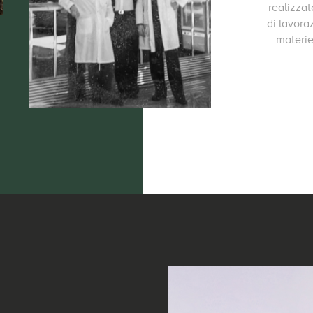
realizza
di lavora
materie