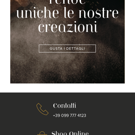
rende
uniche le nostre
creazioni
GUSTA I DETTAGLI
Contatti
+39 099 777 4123
Shop Online