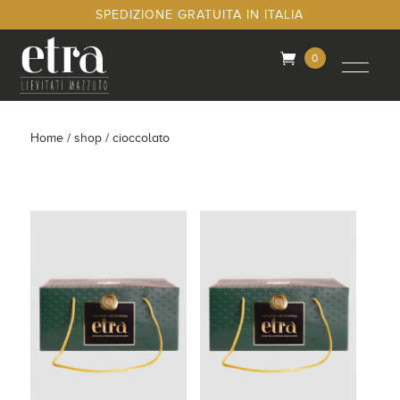
SPEDIZIONE GRATUITA IN ITALIA
0
Ele
men
ti
Home
/
shop
/ cioccolato