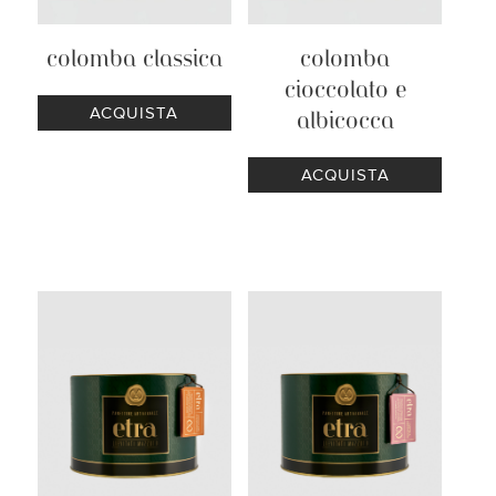
colomba classica
colomba
cioccolato e
€
45.00
albicocca
€
45.00